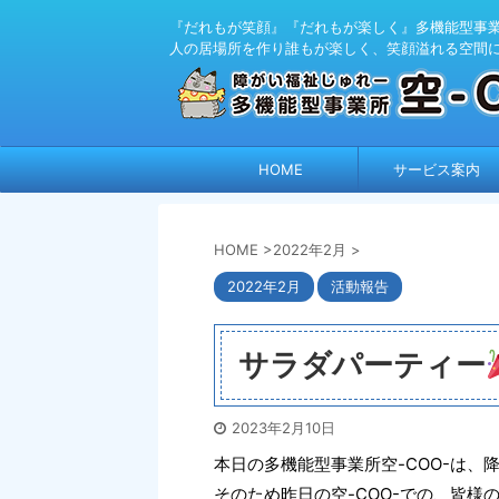
『だれもが笑顔』『だれもが楽しく』多機能型事業所
人の居場所を作り誰もが楽しく、笑顔溢れる空間
HOME
サービス案内
HOME
>
2022年2月
>
2022年2月
活動報告
サラダパーティー
2023年2月10日
本日の多機能型事業所空-COO-は
そのため昨日の空-COO-での、皆様