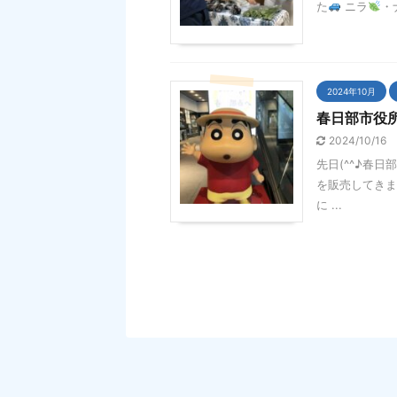
た
ニラ
・
2024年10月
春日部市役
2024/10/16
先日(^^♪春
を販売してきま
に ...