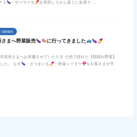
ナス
・サツマイモ
を登所してから直ぐに全員で ...
活動報告
所さまへ野菜販売
に行ってきました
日部市役所さまへお邪魔させていただき 七色で採れた【朝採れ野菜】
した。 なす
・さつまいも
・乾燥シイタケ
をお客さまが手